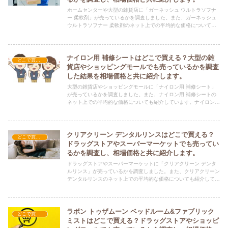
ホームセンターや大型の雑貨店に「ガーネッシュ ウルトラソフナ
ー 柔軟剤」が売っているかを調査しました。また、ガーネッシュ
ウルトラソフナー 柔軟剤のネット上での平均的な価格についても
紹介しています。ガーネッシュ ウルトラソフナー 柔軟剤を購入す
る際にぜひ参考にしてください！
ナイロン用 補修シートはどこで買える？大型の雑
どこで買える？-日用品
貨店やショッピングモールでも売っているかを調査
した結果を相場価格と共に紹介します。
大型の雑貨店やショッピングモールに「ナイロン用 補修シート」
が売っているかを調査しました。また、ナイロン用 補修シートの
ネット上での平均的な価格についても紹介しています。ナイロン用
補修シートを購入する際にぜひ参考にしてください！
クリアクリーン デンタルリンスはどこで買える？
どこで買える？-日用品
ドラッグストアやスーパーマーケットでも売ってい
るかを調査し、相場価格と共に紹介します。
ドラッグストアやスーパーマーケットに「クリアクリーン デンタ
ルリンス」が売っているかを調査しました。また、クリアクリーン
デンタルリンスのネット上での平均的な価格についても紹介してい
ます。クリアクリーン デンタルリンスを購入する際にぜひ参考に
してください！
ラボン トゥザムーン ベッドルーム&ファブリック
どこで買える？-日用品
ミストはどこで買える？ドラッグストアやショッピ