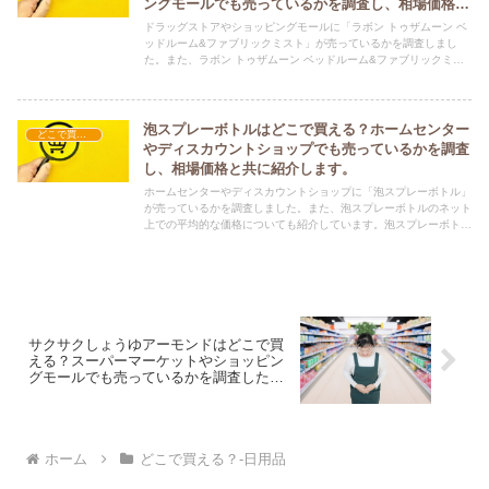
ングモールでも売っているかを調査し、相場価格と
共に紹介します。
ドラッグストアやショッピングモールに「ラボン トゥザムーン ベ
ッドルーム&ファブリックミスト」が売っているかを調査しまし
た。また、ラボン トゥザムーン ベッドルーム&ファブリックミス
トのネット上での平均的な価格についても紹介しています。ラボン
トゥザムーン ベッドルーム&ファブリックミストを購入する際にぜ
ひ参考にしてください！
泡スプレーボトルはどこで買える？ホームセンター
どこで買える？-日用品
やディスカウントショップでも売っているかを調査
し、相場価格と共に紹介します。
ホームセンターやディスカウントショップに「泡スプレーボトル」
が売っているかを調査しました。また、泡スプレーボトルのネット
上での平均的な価格についても紹介しています。泡スプレーボトル
を購入する際にぜひ参考にしてください！
サクサクしょうゆアーモンドはどこで買
える？スーパーマーケットやショッピン
グモールでも売っているかを調査した結
果を相場価格と共に紹介します。
ホーム
どこで買える？-日用品