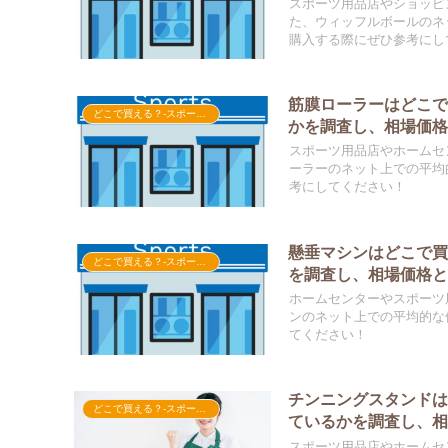
スポーツ用品店やショッピ
た、ウィッフルボールのネ
購入する際にぜひ参考にし
筋膜ローラーはどこ
どこで買える？-スポーツ用品
かを調査し、相場価
スポーツ用品店やホームセ
ーラーのネット上での平均
考にしてください！
懸垂マシンはどこで
どこで買える？-スポーツ用品
を調査し、相場価格
ホームセンターやスポーツ
ンのネット上での平均的な
てください！
チンニングスタンド
どこで買える？-スポーツ用品
ているかを調査し、
スポーツ用品店やホームセ