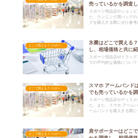
売っているかを調査
スポーツ用品店やショッピ
た、ランニング用バッグの
グを購入する際にぜひ参考
氷嚢はどこで買える
どこで買える？-スポーツ用品
し、相場価格と共に
スポーツ用品店やドラッグ
での平均的な価格について
スマホ アームバンド
どこで買える？-スポーツ用品
でも売っているかを
スポーツ用品店やディスカ
た。また、スマホ アーム
ームバンドを購入する際に
肩サポーターはどこ
どこで買える？-スポーツ用品
かを調査し、相場価