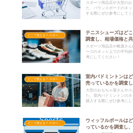
スポーツ用品店や大型のお
た、バランスボードのネッ
する際にぜひ参考にしてく
テニスシューズはど
どこで買える？-スポーツ用品
調査し、相場価格と
スポーツ用品店や靴屋さん
ーズのネット上での平均的
考にしてください！
室内バドミントンは
どこで買える？-スポーツ用品
売っているかを調査
大型のおもちゃ屋さんやス
た、室内バドミントンのネ
購入する際にぜひ参考にし
ウィッフルボールは
どこで買える？-スポーツ用品
っているかを調査し