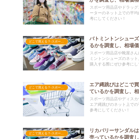
スポーツ用品店やドラッグ
ーターのネット上での平均
考にしてください！
バトミントンシュー
どこで買える？-スポーツ用品
るかを調査し、相場
スポーツ用品店や靴屋さん
ミントンシューズのネット
購入する際にぜひ参考にし
エア縄跳びはどこで
どこで買える？-スポーツ用品
ているかを調査し、
スポーツ用品店やディスカ
エア縄跳びのネット上での
参考にしてください！
リカバリーサンダル
どこで買える？-スポーツ用品
売っているかを調査