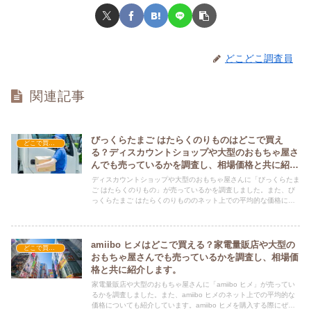
どこどこ調査員
関連記事
びっくらたまご はたらくのりものはどこで買え
どこで買える？-玩具・ホビー
る？ディスカウントショップや大型のおもちゃ屋さ
んでも売っているかを調査し、相場価格と共に紹介
します。
ディスカウントショップや大型のおもちゃ屋さんに「びっくらたま
ご はたらくのりもの」が売っているかを調査しました。また、び
っくらたまご はたらくのりもののネット上での平均的な価格につ
いても紹介しています。びっくらたまご はたらくのりものを購入
する際にぜひ参考にしてください！
amiibo ヒメはどこで買える？家電量販店や大型の
どこで買える？-玩具・ホビー
おもちゃ屋さんでも売っているかを調査し、相場価
格と共に紹介します。
家電量販店や大型のおもちゃ屋さんに「amiibo ヒメ」が売ってい
るかを調査しました。また、amiibo ヒメのネット上での平均的な
価格についても紹介しています。amiibo ヒメを購入する際にぜひ