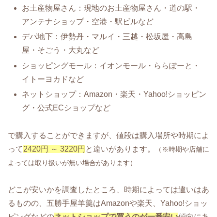
お土産物屋さん：現地のお土産物屋さん・道の駅・
アンテナショップ・空港・駅ビルなど
デパ地下：伊勢丹・マルイ・三越・松坂屋・高島
屋・そごう・大丸など
ショッピングモール：イオンモール・ららぽーと・
イトーヨカドなど
ネットショップ：Amazon・楽天・Yahoo!ショッピン
グ・公式ECショップなど
で購入することができますが、値段は購入場所や時期によ
って
2420円 ～ 3220円
と違いがあります。
（※時期や店舗に
よっては取り扱いが無い場合があります）
どこが安いかを調査したところ、時期によっては違いはあ
るものの、五勝手屋羊羹はAmazonや楽天、Yahoo!ショッ
ピングなどの
ネットショップで買うのが一番安い
傾向にあ