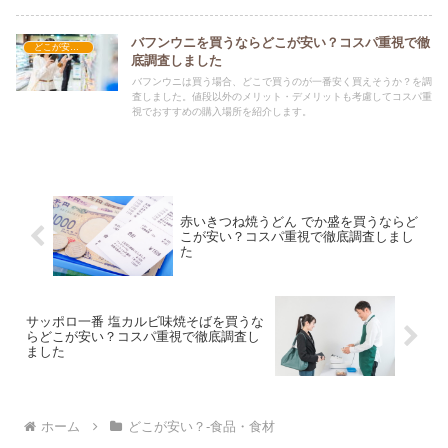
バフンウニを買うならどこが安い？コスパ重視で徹
どこが安い？-食品・食材
底調査しました
バフンウニは買う場合、どこで買うのが一番安く買えそうか？を調
査しました。値段以外のメリット・デメリットも考慮してコスパ重
視でおすすめの購入場所を紹介します。
赤いきつね焼うどん でか盛を買うならど
こが安い？コスパ重視で徹底調査しまし
た
サッポロ一番 塩カルビ味焼そばを買うな
らどこが安い？コスパ重視で徹底調査し
ました
ホーム
どこが安い？-食品・食材