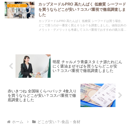
カップヌードルPRO 高たんぱく 低糖質 シーフード
どこが安い？-食品・食材
を買うならどこが安い？コスパ重視で徹底調査しま
した
カップヌードルPRO 高たんぱく 低糖質 シーフードは買う場合、
どこで買うのが一番安く買えそうか？を調査しました。値段以外の
メリット・デメリットも考慮してコスパ重視でおすすめの購入場所
を紹介します。
明星 チャルメラ青森スタミナ源たれにん
にく醤油まぜそばを買うならどこが安
い？コスパ重視で徹底調査しました
赤いきつね 全国味くらべパック 4食入り
を買うならどこが安い？コスパ重視で徹
底調査しました
ホーム
どこが安い？-食品・食材