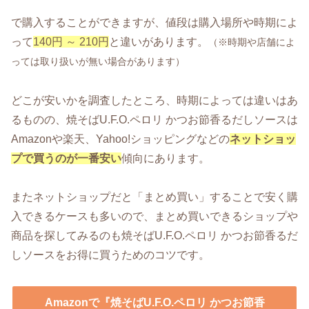
で購入することができますが、値段は購入場所や時期によ
って
140円 ～ 210円
と違いがあります。
（※時期や店舗によ
っては取り扱いが無い場合があります）
どこが安いかを調査したところ、時期によっては違いはあ
るものの、焼そばU.F.O.ペロリ かつお節香るだしソースは
Amazonや楽天、Yahoo!ショッピングなどの
ネットショッ
プで買うのが一番安い
傾向にあります。
またネットショップだと「まとめ買い」することで安く購
入できるケースも多いので、まとめ買いできるショップや
商品を探してみるのも焼そばU.F.O.ペロリ かつお節香るだ
しソースをお得に買うためのコツです。
Amazonで『焼そばU.F.O.ペロリ かつお節香