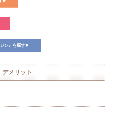
す▶
ー ジン』を探す▶
・デメリット