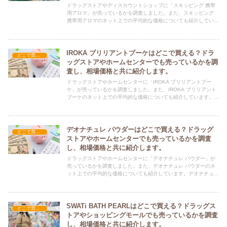
ドラッグストアやディスカウントショップに「スキッピング 携帯
用アロマ」が売っているかを調査しました。また、スキッピング
携帯用アロマのネット上での平均的な価格についても紹介していま
す。スキッピング 携帯用アロマを購入する際にぜひ参考にしてく
ださい！
IROKA ブリリアントブーケはどこで買える？ドラ
どこで買える？-日用品
ッグストアやホームセンターでも売っているかを調
査し、相場価格と共に紹介します。
ドラッグストアやホームセンターに「IROKA ブリリアントブー
ケ」が売っているかを調査しました。また、IROKA ブリリアント
ブーケのネット上での平均的な価格についても紹介しています。
IROKA ブリリアントブーケを購入する際にぜひ参考にしてくださ
い！
デオナチュレ パウダーはどこで買える？ドラッグ
どこで買える？-日用品
ストアやホームセンターでも売っているかを調査
し、相場価格と共に紹介します。
ドラッグストアやホームセンターに「デオナチュレ パウダー」が
売っているかを調査しました。また、デオナチュレ パウダーのネ
ット上での平均的な価格についても紹介しています。デオナチュレ
パウダーを購入する際にぜひ参考にしてください！
SWATi BATH PEARLはどこで買える？ドラッグス
どこで買える？-日用品
トアやショッピングモールでも売っているかを調査
し、相場価格と共に紹介します。