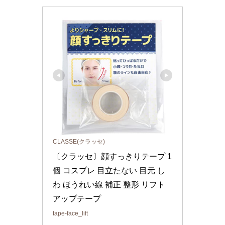
CLASSE(クラッセ)
〔クラッセ〕顔すっきりテープ 1
個 コスプレ 目立たない 目元 し
わ ほうれい線 補正 整形 リフト
アップテープ
tape-face_lift