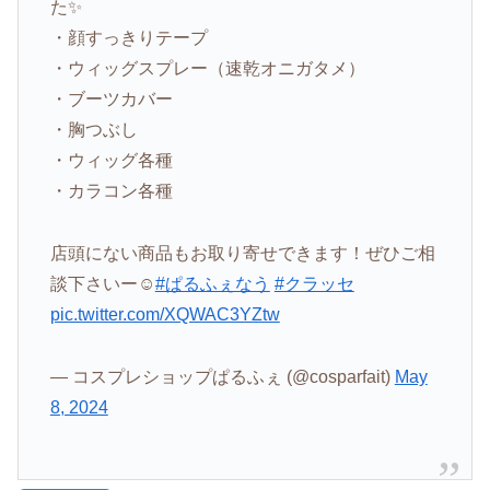
た✨
・顔すっきりテープ
・ウィッグスプレー（速乾オニガタメ）
・ブーツカバー
・胸つぶし
・ウィッグ各種
・カラコン各種
店頭にない商品もお取り寄せできます！ぜひご相
談下さいー☺️
#ぱるふぇなう
#クラッセ
pic.twitter.com/XQWAC3YZtw
— コスプレショップぱるふぇ (@cosparfait)
May
8, 2024