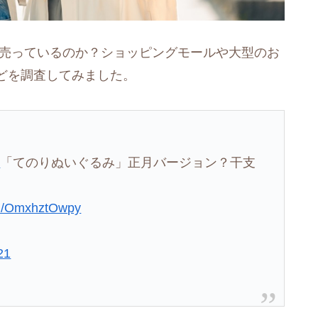
に売っているのか？ショッピングモールや大型のお
どを調査してみました。
し
「てのりぬいぐるみ」正月バージョン？干支
」
com/OmxhztOwpy
21