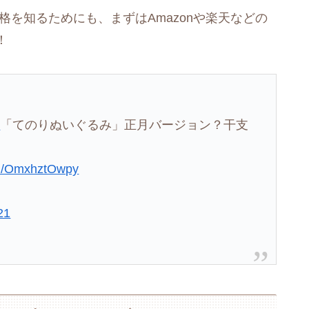
格を知るためにも、まずはAmazonや楽天などの
！
し
「てのりぬいぐるみ」正月バージョン？干支
」
com/OmxhztOwpy
21