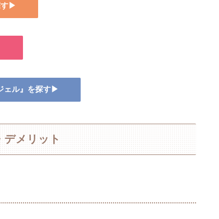
探す▶
▶
スジェル』を探す▶
・デメリット