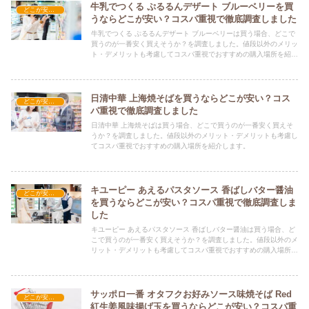
牛乳でつくる ぷるるんデザート ブルーベリーを買
どこが安い？-食品・食材
うならどこが安い？コスパ重視で徹底調査しました
牛乳でつくる ぷるるんデザート ブルーベリーは買う場合、どこで
買うのが一番安く買えそうか？を調査しました。値段以外のメリッ
ト・デメリットも考慮してコスパ重視でおすすめの購入場所を紹介
します。
日清中華 上海焼そばを買うならどこが安い？コス
どこが安い？-食品・食材
パ重視で徹底調査しました
日清中華 上海焼そばは買う場合、どこで買うのが一番安く買えそ
うか？を調査しました。値段以外のメリット・デメリットも考慮し
てコスパ重視でおすすめの購入場所を紹介します。
キユーピー あえるパスタソース 香ばしバター醤油
どこが安い？-食品・食材
を買うならどこが安い？コスパ重視で徹底調査しま
した
キユーピー あえるパスタソース 香ばしバター醤油は買う場合、ど
こで買うのが一番安く買えそうか？を調査しました。値段以外のメ
リット・デメリットも考慮してコスパ重視でおすすめの購入場所を
紹介します。
サッポロ一番 オタフクお好みソース味焼そば Red
どこが安い？-食品・食材
紅生姜風味揚げ玉を買うならどこが安い？コスパ重