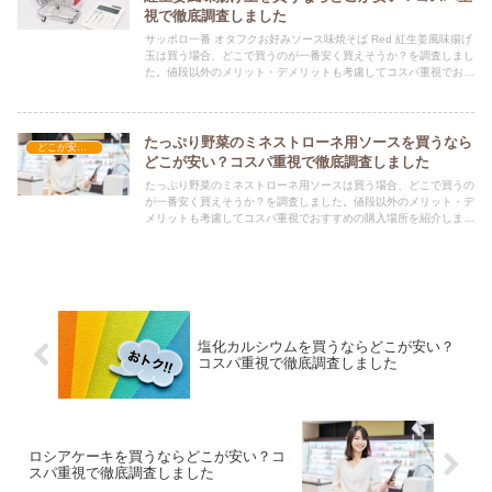
視で徹底調査しました
サッポロ一番 オタフクお好みソース味焼そば Red 紅生姜風味揚げ
玉は買う場合、どこで買うのが一番安く買えそうか？を調査しまし
た。値段以外のメリット・デメリットも考慮してコスパ重視でおす
すめの購入場所を紹介します。
たっぷり野菜のミネストローネ用ソースを買うなら
どこが安い？-食品・食材
どこが安い？コスパ重視で徹底調査しました
たっぷり野菜のミネストローネ用ソースは買う場合、どこで買うの
が一番安く買えそうか？を調査しました。値段以外のメリット・デ
メリットも考慮してコスパ重視でおすすめの購入場所を紹介しま
す。
塩化カルシウムを買うならどこが安い？
コスパ重視で徹底調査しました
ロシアケーキを買うならどこが安い？コ
スパ重視で徹底調査しました