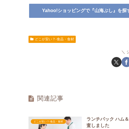
Yahoo!ショッピングで『山海ぶし』を探
どこが安い？-食品・食材
関連記事
ランチパック ハム
どこが安い？-食品・食材
査しました