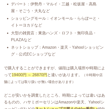
デパート：伊勢丹・マルイ・三越・松坂屋・高島
屋・そごう・大丸など
ショッピングモール：イオンモール・ららぽーと・
イトーヨカドなど
大型の雑貨店：東急ハンズ・ロフト・無印良品・
PLAZAなど
ネットショップ：Amazon・楽天・Yahoo!ショッピン
グ・公式ECショップなど
で購入することができますが、値段は購入場所や時期によ
って
19400円 ～ 26870円
と違いがあります。
（※時期や店
舗によっては取り扱いが無い場合があります）
どこが安いかを調査したところ、時期によっては違いはあ
るものの、ハサミポーセリンはAmazonや楽天、Yahoo!シ
ョッピングなどの
ネットショップで買うのが一番安い
傾向