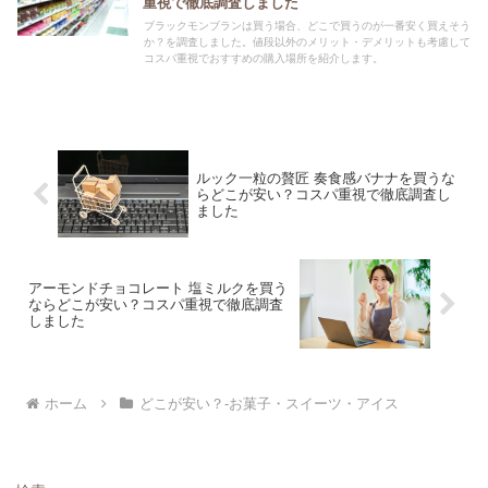
重視で徹底調査しました
ブラックモンブランは買う場合、どこで買うのが一番安く買えそう
か？を調査しました。値段以外のメリット・デメリットも考慮して
コスパ重視でおすすめの購入場所を紹介します。
ルック一粒の贅匠 奏食感バナナを買うな
らどこが安い？コスパ重視で徹底調査し
ました
アーモンドチョコレート 塩ミルクを買う
ならどこが安い？コスパ重視で徹底調査
しました
ホーム
どこが安い？-お菓子・スイーツ・アイス