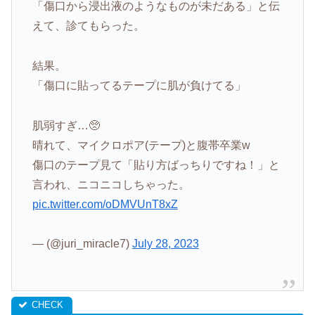
「傷口から浸出液のようなものが未だある」と伝
えて、診てもらった。
結果。
「傷口に貼ってるテープに肌が負けてる」
肌弱すぎ…🥺
晴れて、マイクロポア(テープ)と腹帯卒業w
傷口のテープ見て「貼り方ばっちりですね！」と
言われ、ニコニコしちゃった。
pic.twitter.com/oDMVUnT8xZ
— (@juri_miracle7)
July 28, 2023