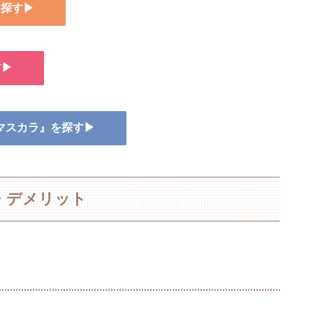
を探す▶
す▶
ヨマスカラ』を探す▶
・デメリット