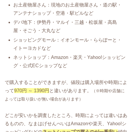
お土産物屋さん：現地のお土産物屋さん・道の駅・
アンテナショップ・空港・駅ビルなど
デパ地下：伊勢丹・マルイ・三越・松坂屋・高島
屋・そごう・大丸など
ショッピングモール：イオンモール・ららぽーと・
イトーヨカドなど
ネットショップ：Amazon・楽天・Yahoo!ショッピン
グ・公式ECショップなど
で購入することができますが、値段は購入場所や時期によ
って
970円 ～ 1390円
と違いがあります。
（※時期や店舗に
よっては取り扱いが無い場合があります）
どこが安いかを調査したところ、時期によっては違いはあ
るものの、なまはげせんべいはAmazonや楽天、Yahoo!シ
ョッピングなどの
ネットショップで買うのが一番安い
傾向