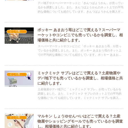
デパ地下やスーパーマーケットに「きんつばようかん」が売ってい
るかを調査しました。また、きんつばようかんのネット上での平均
的な価格についても紹介しています。きんつばようかんを購入する
際にぜひ参考にしてください！
ポッキー あまおう苺はどこで買える？スーパーマ
どこで買える？-お菓子・スイーツ・アイス
ーケットやコンビニでも売っているかを調査し、相
場価格と共に紹介します。
スーパーマーケットやコンビニに「ポッキー あまおう苺」が売っ
ているかを調査しました。また、ポッキー あまおう苺のネット上
での平均的な価格についても紹介しています。ポッキー あまおう
苺を購入する際にぜひ参考にしてください！
ミャクミャク サブレはどこで買える？土産物屋や
どこで買える？-お菓子・スイーツ・アイス
デパ地下でも売っているかを調査し、相場価格と共
に紹介します。
土産物屋やデパ地下に「ミャクミャク サブレ」が売っているかを
調査しました。また、ミャクミャク サブレのネット上での平均的
な価格についても紹介しています。ミャクミャク サブレを購入す
る際にぜひ参考にしてください！
マルキン しょうゆせんべいはどこで買える？土産
どこで買える？-お菓子・スイーツ・アイス
物屋やショッピングモールでも売っているかを調査
し、相場価格と共に紹介します。