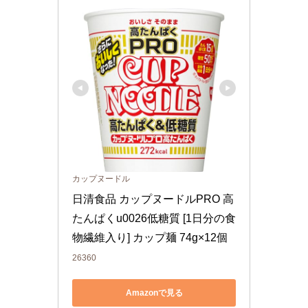
カップヌードル
日清食品 カップヌードルPRO 高
たんぱくu0026低糖質 [1日分の食
物繊維入り] カップ麺 74g×12個
26360
Amazonで見る