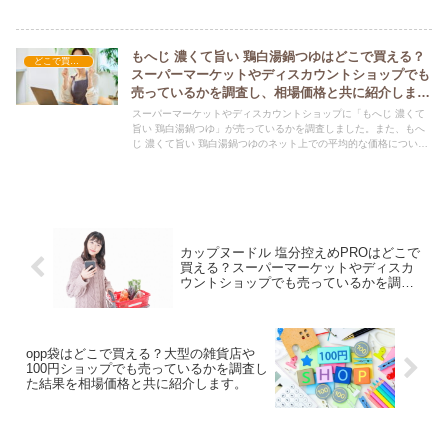
いても紹介しています。エースコック まる旨 すだち風味鶏塩うど
んを購入する際にぜひ参考にしてください！
もへじ 濃くて旨い 鶏白湯鍋つゆはどこで買える？
どこで買える？-食品・食材
スーパーマーケットやディスカウントショップでも
売っているかを調査し、相場価格と共に紹介しま
す。
スーパーマーケットやディスカウントショップに「もへじ 濃くて
旨い 鶏白湯鍋つゆ」が売っているかを調査しました。また、もへ
じ 濃くて旨い 鶏白湯鍋つゆのネット上での平均的な価格について
も紹介しています。もへじ 濃くて旨い 鶏白湯鍋つゆを購入する際
にぜひ参考にしてください！
カップヌードル 塩分控えめPROはどこで
買える？スーパーマーケットやディスカ
ウントショップでも売っているかを調査
した結果を相場価格と共に紹介します。
opp袋はどこで買える？大型の雑貨店や
100円ショップでも売っているかを調査し
た結果を相場価格と共に紹介します。