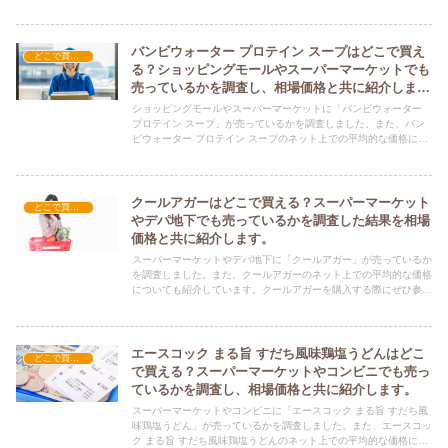
紹介しています。キャラめんトッピング ポケモンを購入する際に
ぜひ参考にしてください！
バンビウォーター プロテイン スープはどこで買え
どこで買える？-食品・食材
る？ショッピングモールやスーパーマーケットでも
売っているかを調査し、相場価格と共に紹介しま
す。
ショッピングモールやスーパーマーケットに「バンビウォーター
プロテイン スープ」が売っているかを調査しました。また、バン
ビウォーター プロテイン スープのネット上での平均的な価格につ
いても紹介しています。バンビウォーター プロテイン スープを購
入する際にぜひ参考にしてください！
クールアガーはどこで買える？スーパーマーケット
どこで買える？-食品・食材
やデパ地下でも売っているかを調査した結果を相場
価格と共に紹介します。
スーパーマーケットやデパ地下に「クールアガー」が売っているか
を調査しました。また、クールアガーのネット上での平均的な価格
についても紹介しています。クールアガーを購入する際にぜひ参考
にしてください！
エースコック まる旨 すだち風味鶏塩うどんはどこ
どこで買える？-食品・食材
で買える？スーパーマーケットやコンビニでも売っ
ているかを調査し、相場価格と共に紹介します。
スーパーマーケットやコンビニに「エースコック まる旨 すだち風
味鶏塩うどん」が売っているかを調査しました。また、エースコッ
ク まる旨 すだち風味鶏塩うどんのネット上での平均的な価格につ