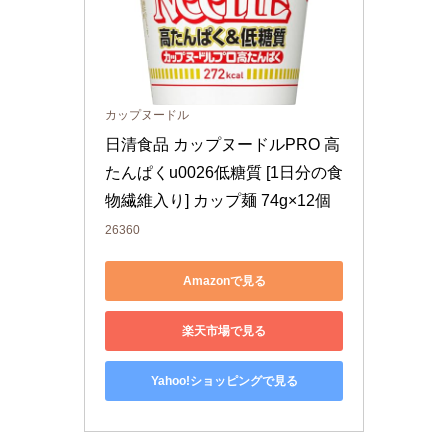
カップヌードル
日清食品 カップヌードルPRO 高
たんぱくu0026低糖質 [1日分の食
物繊維入り] カップ麺 74g×12個
26360
Amazonで見る
楽天市場で見る
Yahoo!ショッピングで見る