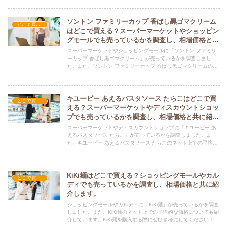
購入する際にぜひ参考にしてください！
ソントン ファミリーカップ 香ばし黒ゴマクリーム
どこで買える？-食品・食材
はどこで買える？スーパーマーケットやショッピン
グモールでも売っているかを調査し、相場価格と共
に紹介します。
スーパーマーケットやショッピングモールに「ソントン ファミリ
ーカップ 香ばし黒ゴマクリーム」が売っているかを調査しまし
た。また、ソントン ファミリーカップ 香ばし黒ゴマクリームのネ
ット上での平均的な価格についても紹介しています。ソントン フ
ァミリーカップ 香ばし黒ゴマクリームを購入する際にぜひ参考に
してください！
キユーピー あえるパスタソース たらこはどこで買
どこで買える？-食品・食材
える？スーパーマーケットやディスカウントショッ
プでも売っているかを調査し、相場価格と共に紹介
します。
スーパーマーケットやディスカウントショップに「キユーピー あ
えるパスタソース たらこ」が売っているかを調査しました。ま
た、キユーピー あえるパスタソース たらこのネット上での平均的
な価格についても紹介しています。キユーピー あえるパスタソー
ス たらこを購入する際にぜひ参考にしてください！
KiKi麺はどこで買える？ショッピングモールやカル
どこで買える？-食品・食材
ディでも売っているかを調査し、相場価格と共に紹
介します。
ショッピングモールやカルディに「KiKi麺」が売っているかを調査
しました。また、KiKi麺のネット上での平均的な価格についても紹
介しています。KiKi麺を購入する際にぜひ参考にしてください！