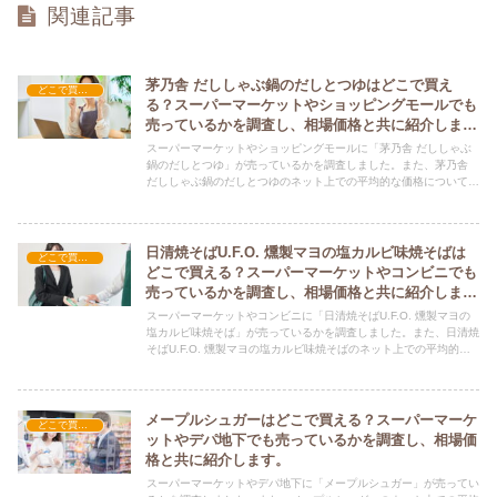
関連記事
茅乃舎 だししゃぶ鍋のだしとつゆはどこで買え
どこで買える？-食品・食材
る？スーパーマーケットやショッピングモールでも
売っているかを調査し、相場価格と共に紹介しま
す。
スーパーマーケットやショッピングモールに「茅乃舎 だししゃぶ
鍋のだしとつゆ」が売っているかを調査しました。また、茅乃舎
だししゃぶ鍋のだしとつゆのネット上での平均的な価格についても
紹介しています。茅乃舎 だししゃぶ鍋のだしとつゆを購入する際
にぜひ参考にしてください！
日清焼そばU.F.O. 燻製マヨの塩カルビ味焼そばは
どこで買える？-食品・食材
どこで買える？スーパーマーケットやコンビニでも
売っているかを調査し、相場価格と共に紹介しま
す。
スーパーマーケットやコンビニに「日清焼そばU.F.O. 燻製マヨの
塩カルビ味焼そば」が売っているかを調査しました。また、日清焼
そばU.F.O. 燻製マヨの塩カルビ味焼そばのネット上での平均的な
価格についても紹介しています。日清焼そばU.F.O. 燻製マヨの塩
カルビ味焼そばを購入する際にぜひ参考にしてください！
メープルシュガーはどこで買える？スーパーマーケ
どこで買える？-食品・食材
ットやデパ地下でも売っているかを調査し、相場価
格と共に紹介します。
スーパーマーケットやデパ地下に「メープルシュガー」が売ってい