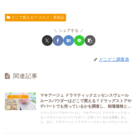
どこで買える？-コスメ・美容品
シェアする
どこどこ調査員
関連記事
マキアージュ ドラマティックエッセンスヴェール
どこで買える？-コスメ・美容品
ルースパウダーはどこで買える？ドラッグストアや
デパートでも売っているかを調査し、相場価格と共
に紹介します。
ドラッグストアやデパートに「マキアージュ ドラマティックエッ
センスヴェール ルースパウダー」が売っているかを調査しまし
た。また、マキアージュ ドラマティックエッセンスヴェール ルー
スパウダーのネット上での平均的な価格についても紹介していま
す。マキアージュ ドラマティックエッセンスヴェール ルースパウ
ダーを購入する際にぜひ参考にしてください！