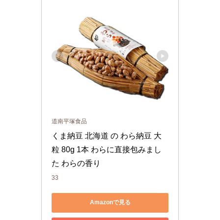
道南平塚食品
くま納豆 北海道 の わら納豆 大
粒 80g 1本 わらに直接包みまし
た わらの香り
33
Amazonで見る