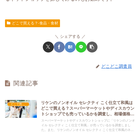
どこで買える？-食品・食材
シェアする
どこどこ調査員
関連記事
リケンのノンオイル セレクティ こく仕立て和風は
どこで買える？-食品・食材
どこで買える？スーパーマーケットやディスカウン
トショップでも売っているかを調査し、相場価格と
共に紹介します。
スーパーマーケットやディスカウントショップに「リケンのノンオ
イル セレクティ こく仕立て和風」が売っているかを調査しまし
た。また、リケンのノンオイル セレクティ こく仕立て和風のネッ
ト上での平均的な価格についても紹介しています。リケンのノンオ
イル セレクティ こく仕立て和風を購入する際にぜひ参考にしてく