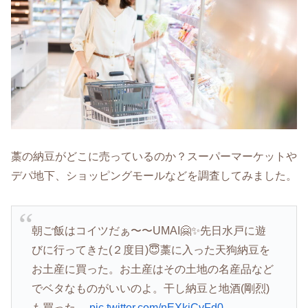
藁の納豆がどこに売っているのか？スーパーマーケットや
デパ地下、ショッピングモールなどを調査してみました。
朝ご飯はコイツだぁ〜〜UMAI🤗✨先日水戸に遊
びに行ってきた(２度目)😇藁に入った天狗納豆を
お土産に買った。お土産はその土地の名産品など
でベタなものがいいのよ。干し納豆と地酒(剛烈)
も買った。
pic.twitter.com/nEXkiCvFd0