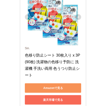
Sin.
色移り防止シート 30枚入り x 3P 
(90枚) 洗濯物の色移り予防に 洗
濯機 手洗い両用 色うつり防止シ
ート
Amazonで見る
楽天市場で見る