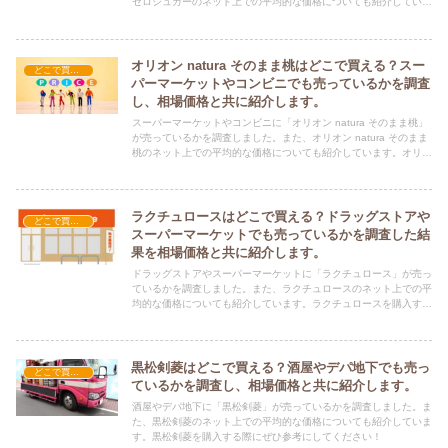
ゼロシュガーのネット上での平均的な価格についても紹介していま
す。モンスターエナジー ゼロシュガーを購入する際にぜひ参考に
してください！
オリオン natura そのまま桃はどこで買える？スー
どこで買える？-飲料・酒・ジュース
パーマーケットやコンビニでも売っているかを調査
し、相場価格と共に紹介します。
スーパーマーケットやコンビニに「オリオン natura そのまま桃」
が売っているかを調査しました。また、オリオン natura そのまま
桃のネット上での平均的な価格についても紹介しています。オリオ
ン natura そのまま桃を購入する際にぜひ参考にしてください！
ラクチュロースはどこで買える？ドラッグストアや
どこで買える？-飲料・酒・ジュース
スーパーマーケットでも売っているかを調査した結
果を相場価格と共に紹介します。
ドラッグストアやスーパーマーケットに「ラクチュロース」が売っ
ているかを調査しました。また、ラクチュロースのネット上での平
均的な価格についても紹介しています。ラクチュロースを購入する
際にぜひ参考にしてください！
黒松剣菱はどこで買える？酒屋やデパ地下でも売っ
どこで買える？-飲料・酒・ジュース
ているかを調査し、相場価格と共に紹介します。
酒屋やデパ地下に「黒松剣菱」が売っているかを調査しました。ま
た、黒松剣菱のネット上での平均的な価格についても紹介していま
す。黒松剣菱を購入する際にぜひ参考にしてください！