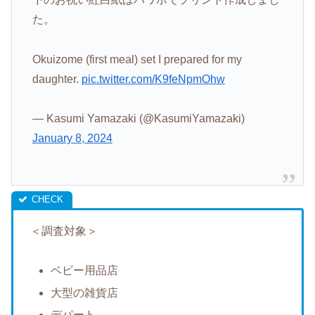
た。
Okuizome (first meal) set I prepared for my
daughter.
pic.twitter.com/K9feNpmOhw
— Kasumi Yamazaki (@KasumiYamazaki)
January 8, 2024
＜調査対象＞
ベビー用品店
大型の雑貨店
デパート