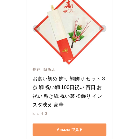
長谷川鮮魚店
お食い初め 飾り 鯛飾り セット 3
点 鯛 祝い鯛 100日祝い 百日 お
祝い 敷き紙 祝い箸 松飾り イン
スタ映え 豪華
kazari_3
Amazonで見る