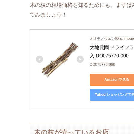
木の枝の相場価格を知るためにも、まずはA
てみましょう！
オオチノウエン(Ohchinoue
大地農園 ドライフラワ
入 DO075770-000
DO075770-000
Amazonで見る
Yahoo!ショッピングで
木の枝が売っているお店