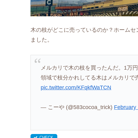
木の枝がどこに売っているのか？ホームセ
ました。
メルカリで木の枝を買ったんだ。1万
領域で枝分かれしてる木はメルカリで
pic.twitter.com/KFqkfWaTCN
— こーや (@583cocoa_trick)
February