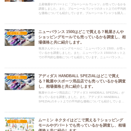
土産物屋やデパートに「ブルーシール Tシャツ」が売っているかを
調査しました。また、ブルーシール Tシャツのネット上での平均的
な価格についても紹介しています。ブルーシール Tシャツを購入す
る際にぜひ参考にしてください！
ニューバランス 1500はどこで買える？靴屋さんや
どこで買える？-ファッション・アパレル
ショッピングモールでも売っているかを調査し、相
場価格と共に紹介します。
靴屋さんやショッピングモールに「ニューバランス 1500」が売っ
ているかを調査しました。また、ニューバランス 1500のネット上
での平均的な価格についても紹介しています。ニューバランス
1500を購入する際にぜひ参考にしてください！
アディダス HANDBALL SPEZIALはどこで買え
どこで買える？-ファッション・アパレル
る？靴屋やスポーツ用品店でも売っているかを調査
し、相場価格と共に紹介します。
靴屋やスポーツ用品店に「アディダス HANDBALL SPEZIAL」が
売っているかを調査しました。また、アディダス HANDBALL
SPEZIALのネット上での平均的な価格についても紹介していま
す。アディダス HANDBALL SPEZIALを購入する際にぜひ参考に
してください！
ムーミン ネクタイはどこで買える？ショッピング
どこで買える？-ファッション・アパレル
モールやデパートでも売っているかを調査し、相場
価格と共に紹介します。