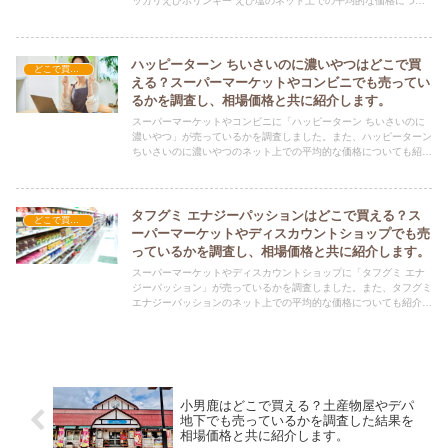
ッカリえびポリンキー えび塩のネット上での平均的な価格につい
ても紹介しています。カリッカリえびポリンキー えび塩を購入す
る際にぜひ参考にしてください！
ハッピーターン ちいさいのに濃いやつはどこで買
どこで買える？-お菓子・スイーツ・アイス
える？スーパーマーケットやコンビニでも売ってい
るかを調査し、相場価格と共に紹介します。
スーパーマーケットやコンビニに「ハッピーターン ちいさいのに
濃いやつ」が売っているかを調査しました。また、ハッピーターン
ちいさいのに濃いやつのネット上での平均的な価格についても紹介
しています。ハッピーターン ちいさいのに濃いやつを購入する際
にぜひ参考にしてください！
タフグミ エナジーパッションはどこで買える？ス
どこで買える？-お菓子・スイーツ・アイス
ーパーマーケットやディスカウントショップでも売
っているかを調査し、相場価格と共に紹介します。
スーパーマーケットやディスカウントショップに「タフグミ エナ
ジーパッション」が売っているかを調査しました。また、タフグミ
エナジーパッションのネット上での平均的な価格についても紹介し
ています。タフグミ エナジーパッションを購入する際にぜひ参考
にしてください！
小男鹿はどこで買える？土産物屋やデパ
地下でも売っているかを調査した結果を
相場価格と共に紹介します。