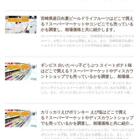
リーム玄米ブラン ミルクを購入する際にぜひ参考にしてくださ
い！
宮崎県産日向夏ピールドライフルーツはどこで買え
どこで買える？-お菓子・スイーツ・アイス
る？スーパーマーケットやコンビニでも売っている
かを調査し、相場価格と共に紹介します。
スーパーマーケットやコンビニに「宮崎県産日向夏ピールドライフ
ルーツ」が売っているかを調査しました。また、宮崎県産日向夏ピ
ールドライフルーツのネット上での平均的な価格についても紹介し
ています。宮崎県産日向夏ピールドライフルーツを購入する際にぜ
ひ参考にしてください！
ギンビス 白いたべっ子どうぶつ スイートポテト味
どこで買える？-お菓子・スイーツ・アイス
はどこで買える？スーパーマーケットやディスカウ
ントショップでも売っているかを調査し、相場価格
と共に紹介します。
スーパーマーケットやディスカウントショップに「ギンビス 白い
たべっ子どうぶつ スイートポテト味」が売っているかを調査しま
した。また、ギンビス 白いたべっ子どうぶつ スイートポテト味の
ネット上での平均的な価格についても紹介しています。ギンビス
白いたべっ子どうぶつ スイートポテト味を購入する際にぜひ参考
にしてください！
カリッカリえびポリンキー えび塩はどこで買え
どこで買える？-お菓子・スイーツ・アイス
る？スーパーマーケットやディスカウントショップ
でも売っているかを調査し、相場価格と共に紹介し
ます。
スーパーマーケットやディスカウントショップに「カリッカリえび
ポリンキー えび塩」が売っているかを調査しました。また、カリ