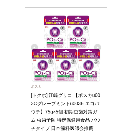
ポスカ
[トクホ] 江崎グリコ 【ポスカu00
3Cグレープミントu003E エコパ
ウチ】75g×5個 初期虫歯対策ガ
ム 虫歯予防 特定保健用食品 パウ
チタイプ 日本歯科医師会推薦