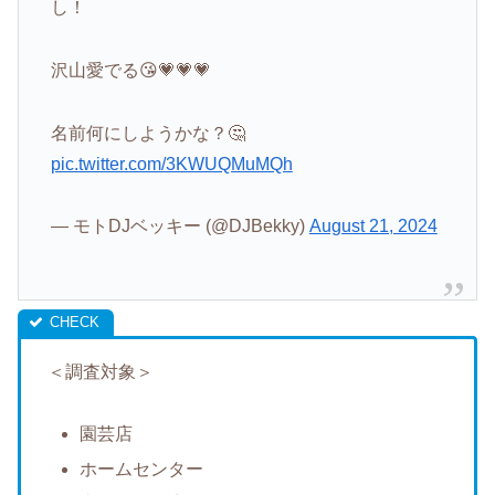
し！
沢山愛でる😘💗💗💗
名前何にしようかな？🤔
pic.twitter.com/3KWUQMuMQh
— モトDJベッキー (@DJBekky)
August 21, 2024
＜調査対象＞
園芸店
ホームセンター