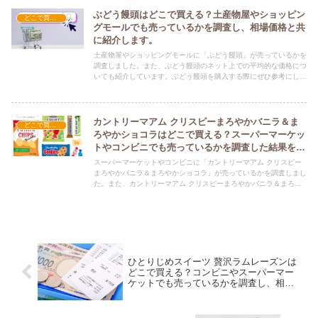
ぶどう饅頭はどこで買える？土産物屋やショッピン
どこで買える？-お菓子・スイーツ・アイス
グモールでも売っているかを調査し、相場価格と共
に紹介します。
土産物屋やショッピングモールに「ぶどう饅頭」が売っているかを
調査しました。また、ぶどう饅頭のネット上での平均的な価格につ
いても紹介しています。ぶどう饅頭を購入する際にぜひ参考にして
ください！
カントリーマアム クリスピーまろやかバニラ＆ま
どこで買える？-お菓子・スイーツ・アイス
ろやかショコラはどこで買える？スーパーマーケッ
トやコンビニでも売っているかを調査した結果を相
場価格と共に紹介します。
スーパーマーケットやコンビニに「カントリーマアム クリスピー
まろやかバニラ＆まろやかショコラ」が売っているかを調査しまし
た。また、カントリーマアム クリスピーまろやかバニラ＆まろや
かショコラのネット上での平均的な価格についても紹介していま
す。カントリーマアム クリスピーまろやかバニラ＆まろやかショ
コラを購入する際にぜひ参考にしてください！
ひとりじめスイーツ 贅沢ラムレーズンは
どこで買える？コンビニやスーパーマー
ケットでも売っているかを調査し、相場
価格と共に紹介します。