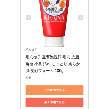
毛穴撫子
毛穴撫子 重曹泡洗顔 毛穴 皮脂 
角栓 小鼻 汚れ しっとり 柔らか
肌 洗顔フォーム 100g
暂无
Amazonで見る
楽天市場で見る