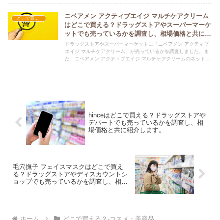
ニベアメン アクティブエイジ マルチケアクリーム
どこで買える？-コスメ・美容品
はどこで買える？ドラッグストアやスーパーマーケ
ットでも売っているかを調査し、相場価格と共に紹
介します。
ドラッグストアやスーパーマーケットに「ニベアメン アクティブ
エイジ マルチケアクリーム」が売っているかを調査しました。ま
た、ニベアメン アクティブエイジ マルチケアクリームのネット上
での平均的な価格についても紹介しています。ニベアメン アクテ
ィブエイジ マルチケアクリームを購入する際にぜひ参考にしてく
ださい！
hinceはどこで買える？ドラッグストアや
デパートでも売っているかを調査し、相
場価格と共に紹介します。
毛穴撫子 フェイスマスクはどこで買え
る？ドラッグストアやディスカウントシ
ョップでも売っているかを調査し、相場
価格と共に紹介します。
ホーム
どこで買える？-コスメ・美容品