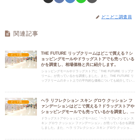
どこどこ調査員
関連記事
THE FUTURE リップクリームはどこで買える？シ
どこで買える？-コスメ・美容品
ョッピングモールやドラッグストアでも売っている
かを調査し、相場価格と共に紹介します。
ショッピングモールやドラッグストアに「THE FUTURE リップク
リーム」が売っているかを調査しました。また、THE FUTURE リ
ップクリームのネット上での平均的な価格についても紹介していま
す。THE FUTURE リップクリームを購入する際にぜひ参考にして
ください！
ヘラ リフレクション スキン グロウ クッション フ
どこで買える？-コスメ・美容品
ァンデーションはどこで買える？ドラッグストアや
ショッピングモールでも売っているかを調査し、相
場価格と共に紹介します。
ドラッグストアやショッピングモールに「ヘラ リフレクション ス
キン グロウ クッション ファンデーション」が売っているかを調査
しました。また、ヘラ リフレクション スキン グロウ クッション
ファンデーションのネット上での平均的な価格についても紹介して
います。ヘラ リフレクション スキン グロウ クッション ファンデ