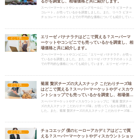
るかを調査し、相場価格と共に紹介します。
スーパーマーケットやショッピングモールに「リベラ ビターチョ
コレート」が売っているかを調査しました。また、リベラ ビター
チョコレートのネット上での平均的な価格についても紹介していま
す。リベラ ビターチョコレートを購入する際にぜひ参考にしてく
ださい！
エリーゼ バナナラテはどこで買える？スーパーマ
どこで買える？-お菓子・スイーツ・アイス
ーケットやコンビニでも売っているかを調査し、相
場価格と共に紹介します。
スーパーマーケットやコンビニに「エリーゼ バナナラテ」が売っ
ているかを調査しました。また、エリーゼ バナナラテのネット上
での平均的な価格についても紹介しています。エリーゼ バナナラ
テを購入する際にぜひ参考にしてください！
菊屋 贅沢チーズの大人スナック こだわりチーズ味
どこで買える？-お菓子・スイーツ・アイス
はどこで買える？スーパーマーケットやディスカウ
ントショップでも売っているかを調査し、相場価格
と共に紹介します。
スーパーマーケットやディスカウントショップに「菊屋 贅沢チー
ズの大人スナック こだわりチーズ味」が売っているかを調査しま
した。また、菊屋 贅沢チーズの大人スナック こだわりチーズ味の
ネット上での平均的な価格についても紹介しています。菊屋 贅沢
チーズの大人スナック こだわりチーズ味を購入する際にぜひ参考
にしてください！
チョコエッグ 僕のヒーローアカデミアはどこで買
どこで買える？-お菓子・スイーツ・アイス
える？スーパーマーケットやディスカウントショッ