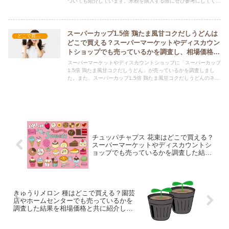
ついても紹介しています。米粉を購入する際にぜひ参考にしてくだ
さい！
スーパーカップ1.5倍 鶏たま風甘コクだしうどんは
どこで買える？-食品・食材
どこで買える？スーパーマーケットやディスカウン
トショップでも売っているかを調査し、相場価格と
共に紹介します。
スーパーマーケットやディスカウントショップに「スーパーカップ
1.5倍 鶏たま風甘コクだしうどん」が売っているかを調査しまし
た。また、スーパーカップ1.5倍 鶏たま風甘コクだしうどんのネッ
ト上での平均的な価格についても紹介しています。スーパーカップ
1.5倍 鶏たま風甘コクだしうどんを購入する際にぜひ参考にしてく
ださい！
チュッパチャプス 花束はどこで買える？
スーパーマーケットやディスカウントシ
ョップでも売っているかを調査した結果
を相場価格と共に紹介します。
きゅうりメロン 種はどこで買える？園芸
店やホームセンターでも売っているかを
調査した結果を相場価格と共に紹介しま
す。