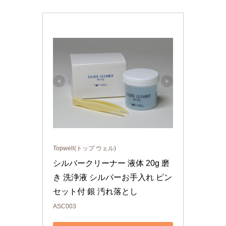
Topwell(トップ ウェル)
シルバークリーナー 液体 20g 磨
き 洗浄液 シルバーお手入れ ピン
セット付 銀 汚れ落とし
ASC003