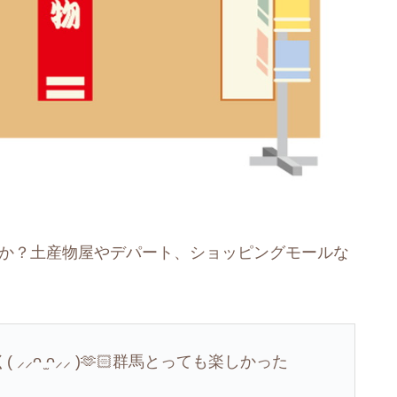
のか？土産物屋やデパート、ショッピングモールな
ᴖ ̫ᴖ⸝⸝ )🫶🏻群馬とっても楽しかった