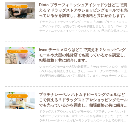
Dinto ブラーフィニッシュアイシャドウはどこで買
どこで買える？-コスメ・美容品
える？ドラッグストアやショッピングモールでも売
っているかを調査し、相場価格と共に紹介します。
ドラッグストアやショッピングモールに「Dinto ブラーフィニッシ
ュアイシャドウ」が売っているかを調査しました。また、Dinto ブ
ラーフィニッシュアイシャドウのネット上での平均的な価格につい
ても紹介しています。Dinto ブラーフィニッシュアイシャドウを購
入する際にぜひ参考にしてください！
fwee チークメロウはどこで買える？ショッピング
どこで買える？-コスメ・美容品
モールや大型の雑貨店でも売っているかを調査し、
相場価格と共に紹介します。
ショッピングモールや大型の雑貨店に「fwee チークメロウ」が売
っているかを調査しました。また、fwee チークメロウのネット上
での平均的な価格についても紹介しています。fwee チークメロウ
を購入する際にぜひ参考にしてください！
プラチナレーベル ハトムギピーリングジェルはど
どこで買える？-コスメ・美容品
こで買える？ドラッグストアやショッピングモール
でも売っているかを調査し、相場価格と共に紹介し
ます。
ドラッグストアやショッピングモールに「プラチナレーベル ハト
ムギピーリングジェル」が売っているかを調査しました。また、プ
ラチナレーベル ハトムギピーリングジェルのネット上での平均的
な価格についても紹介しています。プラチナレーベル ハトムギピ
ーリングジェルを購入する際にぜひ参考にしてください！