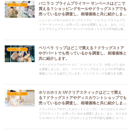
バニラコ プライムプライマー サンベースはどこで
どこで買える？-コスメ・美容品
買える？ショッピングモールやドラッグストアでも
売っているかを調査し、相場価格と共に紹介しま
す。
ショッピングモールやドラッグストアに「バニラコ プライムプラ
イマー サンベース」が売っているかを調査しました。また、バニ
ラコ プライムプライマー サンベースのネット上での平均的な価格
についても紹介しています。バニラコ プライムプライマー サンベ
ースを購入する際にぜひ参考にしてください！
ペリペラ リップはどこで買える？ドラッグストア
どこで買える？-コスメ・美容品
やデパートでも売っているかを調査し、相場価格と
共に紹介します。
ドラッグストアやデパートに「ペリペラ リップ」が売っているか
を調査しました。また、ペリペラ リップのネット上での平均的な
価格についても紹介しています。ペリペラ リップを購入する際に
ぜひ参考にしてください！
ホリカホリカ UVクリアスティックはどこで買え
どこで買える？-コスメ・美容品
る？ドラッグストアやディスカウントショップでも
売っているかを調査し、相場価格と共に紹介しま
す。
ドラッグストアやディスカウントショップに「ホリカホリカ UVク
リアスティック」が売っているかを調査しました。また、ホリカホ
リカ UVクリアスティックのネット上での平均的な価格についても
紹介しています。ホリカホリカ UVクリアスティックを購入する際
にぜひ参考にしてください！