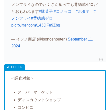
ノンフライなのでたくさん食べても背徳感ゼロだ
とおもわれます
#駄菓子
#コメッコ
#ホタテ
#
ノンフライ
#背徳感ゼロ
pic.twitter.com/143DFe9Zbg
— イソノ商店 (@isonoshouten)
September 11,
2024
＜調査対象＞
スーパーマーケット
ディスカウントショップ
コンビニ