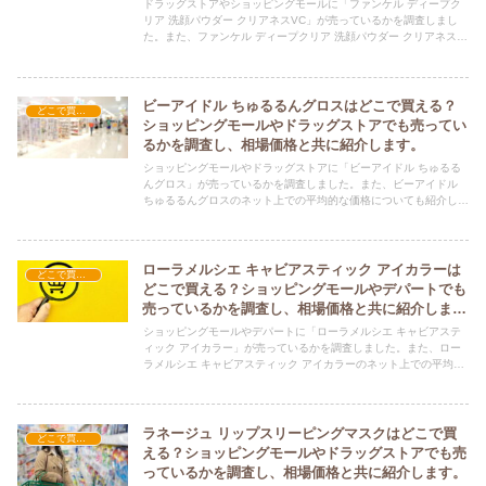
共に紹介します。
ドラッグストアやショッピングモールに「ファンケル ディープク
リア 洗顔パウダー クリアネスVC」が売っているかを調査しまし
た。また、ファンケル ディープクリア 洗顔パウダー クリアネス
VCのネット上での平均的な価格についても紹介しています。ファ
ンケル ディープクリア 洗顔パウダー クリアネスVCを購入する際
にぜひ参考にしてください！
ビーアイドル ちゅるるんグロスはどこで買える？
どこで買える？-コスメ・美容品
ショッピングモールやドラッグストアでも売ってい
るかを調査し、相場価格と共に紹介します。
ショッピングモールやドラッグストアに「ビーアイドル ちゅるる
んグロス」が売っているかを調査しました。また、ビーアイドル
ちゅるるんグロスのネット上での平均的な価格についても紹介して
います。ビーアイドル ちゅるるんグロスを購入する際にぜひ参考
にしてください！
ローラメルシエ キャビアスティック アイカラーは
どこで買える？-コスメ・美容品
どこで買える？ショッピングモールやデパートでも
売っているかを調査し、相場価格と共に紹介しま
す。
ショッピングモールやデパートに「ローラメルシエ キャビアステ
ィック アイカラー」が売っているかを調査しました。また、ロー
ラメルシエ キャビアスティック アイカラーのネット上での平均的
な価格についても紹介しています。ローラメルシエ キャビアステ
ィック アイカラーを購入する際にぜひ参考にしてください！
ラネージュ リップスリーピングマスクはどこで買
どこで買える？-コスメ・美容品
える？ショッピングモールやドラッグストアでも売
っているかを調査し、相場価格と共に紹介します。