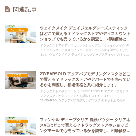
関連記事
ウェイクメイク デュイジェルグレーズスティック
どこで買える？-コスメ・美容品
はどこで買える？ドラッグストアやディスカウント
ショップでも売っているかを調査し、相場価格と共
に紹介します。
ドラッグストアやディスカウントショップに「ウェイクメイク デ
ュイジェルグレーズスティック」が売っているかを調査しました。
また、ウェイクメイク デュイジェルグレーズスティックのネット
上での平均的な価格についても紹介しています。ウェイクメイク
デュイジェルグレーズスティックを購入する際にぜひ参考にしてく
ださい！
23YEARSOLD アクアバブモデリングマスクはどこ
どこで買える？-コスメ・美容品
で買える？ドラッグストアやデパートでも売ってい
るかを調査し、相場価格と共に紹介します。
ドラッグストアやデパートに「23YEARSOLD アクアバブモデリ
ングマスク」が売っているかを調査しました。また、
23YEARSOLD アクアバブモデリングマスクのネット上での平均
的な価格についても紹介しています。23YEARSOLD アクアバブ
モデリングマスクを購入する際にぜひ参考にしてください！
ファンケル ディープクリア 洗顔パウダー クリアネ
どこで買える？-コスメ・美容品
スVCはどこで買える？ドラッグストアやショッピ
ングモールでも売っているかを調査し、相場価格と