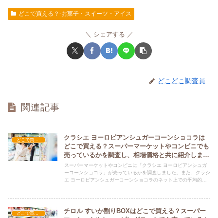
どこで買える？-お菓子・スイーツ・アイス
シェアする
どこどこ調査員
関連記事
クラシエ ヨーロピアンシュガーコーンショコラは
どこで買える？-お菓子・スイーツ・アイス
どこで買える？スーパーマーケットやコンビニでも
売っているかを調査し、相場価格と共に紹介しま
す。
スーパーマーケットやコンビニに「クラシエ ヨーロピアンシュガ
ーコーンショコラ」が売っているかを調査しました。また、クラシ
エ ヨーロピアンシュガーコーンショコラのネット上での平均的な
価格についても紹介しています。クラシエ ヨーロピアンシュガー
コーンショコラを購入する際にぜひ参考にしてください！
チロル すいか割りBOXはどこで買える？スーパー
どこで買える？-お菓子・スイーツ・アイス