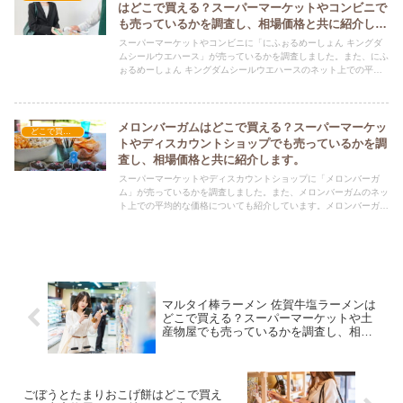
はどこで買える？スーパーマーケットやコンビニで
も売っているかを調査し、相場価格と共に紹介しま
す。
スーパーマーケットやコンビニに「にふぉるめーしょん キングダ
ムシールウエハース」が売っているかを調査しました。また、にふ
ぉるめーしょん キングダムシールウエハースのネット上での平均
的な価格についても紹介しています。にふぉるめーしょん キング
ダムシールウエハースを購入する際にぜひ参考にしてください！
メロンバーガムはどこで買える？スーパーマーケッ
どこで買える？-お菓子・スイーツ・アイス
トやディスカウントショップでも売っているかを調
査し、相場価格と共に紹介します。
スーパーマーケットやディスカウントショップに「メロンバーガ
ム」が売っているかを調査しました。また、メロンバーガムのネッ
ト上での平均的な価格についても紹介しています。メロンバーガム
を購入する際にぜひ参考にしてください！
マルタイ棒ラーメン 佐賀牛塩ラーメンは
どこで買える？スーパーマーケットや土
産物屋でも売っているかを調査し、相場
価格と共に紹介します。
ごぼうとたまりおこげ餅はどこで買え