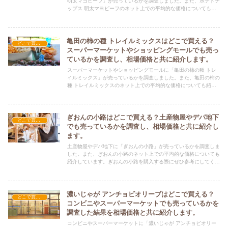
明太マヨビーフ」が売っているかを調査しました。また、ポテトチ
ップス 明太マヨビーフのネット上での平均的な価格についても紹
介しています。ポテトチップス 明太マヨビーフを購入する際にぜ
ひ参考にしてください！
亀田の柿の種 トレイルミックスはどこで買える？
どこで買える？-お菓子・スイーツ・アイス
スーパーマーケットやショッピングモールでも売っ
ているかを調査し、相場価格と共に紹介します。
スーパーマーケットやショッピングモールに「亀田の柿の種 トレ
イルミックス」が売っているかを調査しました。また、亀田の柿の
種 トレイルミックスのネット上での平均的な価格についても紹介
しています。亀田の柿の種 トレイルミックスを購入する際にぜひ
参考にしてください！
ぎおんの小路はどこで買える？土産物屋やデパ地下
どこで買える？-お菓子・スイーツ・アイス
でも売っているかを調査し、相場価格と共に紹介し
ます。
土産物屋やデパ地下に「ぎおんの小路」が売っているかを調査しま
した。また、ぎおんの小路のネット上での平均的な価格についても
紹介しています。ぎおんの小路を購入する際にぜひ参考にしてくだ
さい！
濃いじゃが アンチョビオリーブはどこで買える？
どこで買える？-お菓子・スイーツ・アイス
コンビニやスーパーマーケットでも売っているかを
調査した結果を相場価格と共に紹介します。
コンビニやスーパーマーケットに「濃いじゃが アンチョビオリー