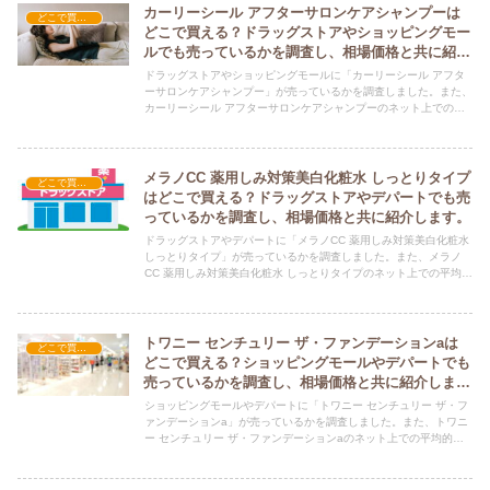
カーリーシール アフターサロンケアシャンプーは
どこで買える？-コスメ・美容品
どこで買える？ドラッグストアやショッピングモー
ルでも売っているかを調査し、相場価格と共に紹介
します。
ドラッグストアやショッピングモールに「カーリーシール アフタ
ーサロンケアシャンプー」が売っているかを調査しました。また、
カーリーシール アフターサロンケアシャンプーのネット上での平
均的な価格についても紹介しています。カーリーシール アフター
サロンケアシャンプーを購入する際にぜひ参考にしてください！
メラノCC 薬用しみ対策美白化粧水 しっとりタイプ
どこで買える？-コスメ・美容品
はどこで買える？ドラッグストアやデパートでも売
っているかを調査し、相場価格と共に紹介します。
ドラッグストアやデパートに「メラノCC 薬用しみ対策美白化粧水
しっとりタイプ」が売っているかを調査しました。また、メラノ
CC 薬用しみ対策美白化粧水 しっとりタイプのネット上での平均的
な価格についても紹介しています。メラノCC 薬用しみ対策美白化
粧水 しっとりタイプを購入する際にぜひ参考にしてください！
トワニー センチュリー ザ・ファンデーションaは
どこで買える？-コスメ・美容品
どこで買える？ショッピングモールやデパートでも
売っているかを調査し、相場価格と共に紹介しま
す。
ショッピングモールやデパートに「トワニー センチュリー ザ・フ
ァンデーションa」が売っているかを調査しました。また、トワニ
ー センチュリー ザ・ファンデーションaのネット上での平均的な
価格についても紹介しています。トワニー センチュリー ザ・ファ
ンデーションaを購入する際にぜひ参考にしてください！