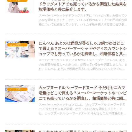
どこで買える？-食品・食材
ドラッグストアでも売っているかを調査した結果を
相場価格と共に紹介します。
スーパーマーケットやドラッグストアに「ハトムギ粉」が売ってい
るかを調査しました。また、ハトムギ粉のネット上での平均的な価
格についても紹介しています。ハトムギ粉を購入する際にぜひ参考
にしてください！
にんべん あとのせ鰹節が香るしゃぶ鍋つゆはどこ
どこで買える？-食品・食材
で買える？スーパーマーケットやディスカウントシ
ョップでも売っているかを調査し、相場価格と共に
紹介します。
スーパーマーケットやディスカウントショップに「にんべん あと
のせ鰹節が香るしゃぶ鍋つゆ」が売っているかを調査しました。ま
た、にんべん あとのせ鰹節が香るしゃぶ鍋つゆのネット上での平
均的な価格についても紹介しています。にんべん あとのせ鰹節が
香るしゃぶ鍋つゆを購入する際にぜひ参考にしてください！
カップヌードル シーフードヌード 今だけカニカマ
どこで買える？-食品・食材
増量はどこで買える？スーパーマーケットやコンビ
ニでも売っているかを調査し、相場価格と共に紹介
します。
スーパーマーケットやコンビニに「カップヌードル シーフードヌ
ード 今だけカニカマ増量」が売っているかを調査しました。ま
た、カップヌードル シーフードヌード 今だけカニカマ増量のネッ
ト上での平均的な価格についても紹介しています。カップヌードル
シーフードヌード 今だけカニカマ増量を購入する際にぜひ参考に
してください！