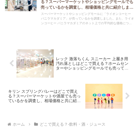
る？スーパーマーケットやショッピングモールでも
売っているかを調査し、相場価格と共に紹介しま
す。
スーパーマーケットやショッピングモールに「ライオンコーヒー
バニラマカダミア」が売っているかを調査しました。また、ライオ
ンコーヒー バニラマカダミアのネット上での平均的な価格につい
ても紹介しています。ライオンコーヒー バニラマカダミアを購入
する際にぜひ参考にしてください！
レック 激落ちくん スニーカー 上履き用
汚れ落としはどこで買える？ホームセン
ターやショッピングモールでも売ってい
るかを調査し、相場価格と共に紹介しま
す。
キリン スプリングバレーはどこで買え
る？スーパーマーケットや酒屋でも売っ
ているかを調査し、相場価格と共に紹介
します。
ホーム
どこで買える？-飲料・酒・ジュース