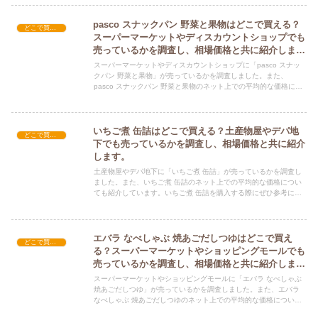
pasco スナックパン 野菜と果物はどこで買える？
どこで買える？-食品・食材
スーパーマーケットやディスカウントショップでも
売っているかを調査し、相場価格と共に紹介しま
す。
スーパーマーケットやディスカウントショップに「pasco スナッ
クパン 野菜と果物」が売っているかを調査しました。また、
pasco スナックパン 野菜と果物のネット上での平均的な価格につ
いても紹介しています。pasco スナックパン 野菜と果物を購入す
る際にぜひ参考にしてください！
いちご煮 缶詰はどこで買える？土産物屋やデパ地
どこで買える？-食品・食材
下でも売っているかを調査し、相場価格と共に紹介
します。
土産物屋やデパ地下に「いちご煮 缶詰」が売っているかを調査し
ました。また、いちご煮 缶詰のネット上での平均的な価格につい
ても紹介しています。いちご煮 缶詰を購入する際にぜひ参考にし
てください！
エバラ なべしゃぶ 焼あごだしつゆはどこで買え
どこで買える？-食品・食材
る？スーパーマーケットやショッピングモールでも
売っているかを調査し、相場価格と共に紹介しま
す。
スーパーマーケットやショッピングモールに「エバラ なべしゃぶ
焼あごだしつゆ」が売っているかを調査しました。また、エバラ
なべしゃぶ 焼あごだしつゆのネット上での平均的な価格について
も紹介しています。エバラ なべしゃぶ 焼あごだしつゆを購入する