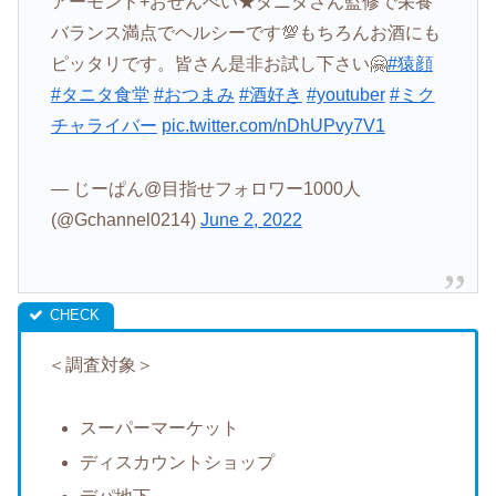
アーモンド+おせんべい★タニタさん監修で栄養
バランス満点でヘルシーです💯もちろんお酒にも
ピッタリです。皆さん是非お試し下さい🤗
#猿顔
#タニタ食堂
#おつまみ
#酒好き
#youtuber
#ミク
チャライバー
pic.twitter.com/nDhUPvy7V1
— じーぱん@目指せフォロワー1000人
(@Gchannel0214)
June 2, 2022
＜調査対象＞
スーパーマーケット
ディスカウントショップ